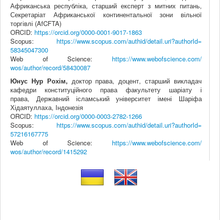
Африканська республіка, старший експерт з митних питань,
Секретаріат Африканської континентальної зони вільної
торгівлі (
AfCFTA
)
ORCID:
https://orcid.org/0000-0001-
9017-1863
Scopus
:
https://www.scopus.com/authid/
detail.uri?authorId=
58345047300
Web
of
Science
:
https://www.webofscience.com/
wos/author/record/58430087
Юнус Нур Рохім,
доктор права, доцент, старший викладач
кафедри конституційного права факультету шаріату і
права, Державний ісламський університет імені Шаріфа
Хідаятуллаха, Індонезія
ORCID:
https://orcid.org/0000-0003-
2782-1266
Scopus
:
https://www.scopus.com/authid/
detail.uri?authorId=
57216167775
Web
of
Science
:
https://www.webofscience.com/
wos/author/record/1415292