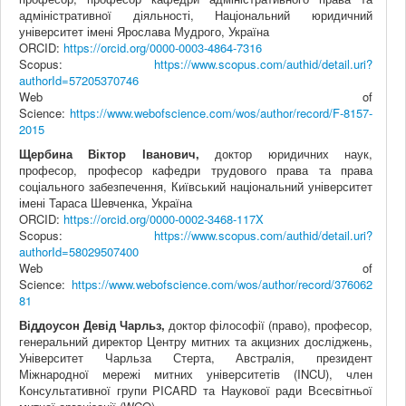
адміністративної діяльності, Національний юридичний
університет імені Ярослава Мудрого, Україна
ORCID:
https://orcid.org/0000-0003-4864-7316
Scopus:
https://www.scopus.com/authid/detail.uri?
authorId=57205370746
Web of
Science:
https://www.webofscience.com/wos/author/record/F-8157-
2015
Щербина Віктор Іванович,
доктор юридичних наук,
професор, професор кафедри трудового права та права
соціального забезпечення, Київський національний університет
імені Тараса Шевченка, Україна
ORCID:
https://orcid.org/0000-0002-3468-117X
Scopus:
https://www.scopus.com/authid/detail.uri?
authorId=58029507400
Web of
Science:
https://www.webofscience.com/wos/author/record/376062
81
Віддоусон
Девід Чарльз,
доктор філософії (право), професор,
генеральний директор Центру митних та акцизних досліджень,
Університет Чарльза Стерта, Австралія, президент
Міжнародної мережі митних університетів (
INCU
), член
Консультативної групи
PICARD
та Наукової ради Всесвітньої