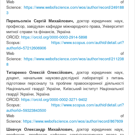
Web of
Science:
https://www.webofscience.com/wos/author/record/249188
3
Перепьолкін Сергій Михайлович,
доктор юридичних наук,
професор, завідувач кафедри міжнародного права, Університет
митної справи та фінансів, Україна
ORCID:
https://orcid.org/0000-0003-2914-5898
Scopus:
https://www.scopus.com/authid/detail.uri?
authorId=57212606906
Web of
Science:
https://www.webofscience.com/wos/author/record/211238
8
Титаренко Олексій Олексійович,
доктор юридичних наук,
доцент, начальник науково-дослідної лабораторії з питань
підготовки персоналу та проблем правоохоронної діяльності
Національної гвардії України, Київський інститут Національної
гвардії України, Україна
ORCID:
https://orcid.org/0000-0002-3271-9402
Scopus:
https://www.scopus.com/authid/detail.uri?
authorId=59323843500
Web of
Science:
https://www.webofscience.com/wos/author/record/867609
Шевчук Олександр Михайлович,
доктор юридичних наук,
професор, професор кафедри адміністративного права та