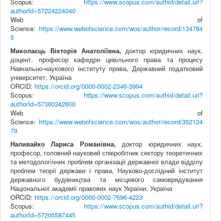
Scopus:
https://www.scopus.com/authid/detail.uri?
authorId=57224224040
Web of
Science:
https://www.webofscience.com/wos/author/record/134784
5
Миколаєць Вікторія Анатоліївна,
доктор юридичних наук,
доцент, професор кафедри цивільного права та процесу
Навчально-наукового інституту права, Державний податковий
університет, Україна
ORCID:
https://orcid.org/0000-0002-2346-3994
Scopus:
https://www.scopus.com/authid/detail.uri?
authorId=57360342600
Web of
Science:
https://www.webofscience.com/wos/author/record/352124
79
Наливайко Лариса Романівна,
доктор юридичних наук,
професор, головний науковий співробітник сектору теоретичних
та методологічних проблем організації державної влади відділу
проблем теорії держави і права, Науково-дослідний інститут
державного будівництва та місцевого самоврядування
Національної академії правових наук України, Україна
ORCID:
https://orcid.org/0000-0002-7696-4223
Scopus:
https://www.scopus.com/authid/detail.uri?
authorId=57205587445