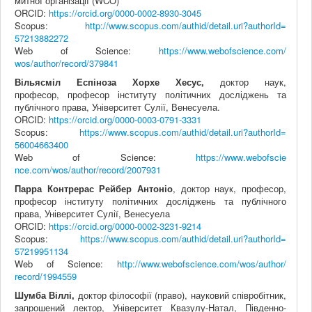
митної організації (
WCO
)
ORCID:
https://orcid.org/0000-0002-
8930-3045
Scopus
:
http
://
www.scopus.com/authid/
detail.uri?authorId=
57213882272
Web
of
Science
:
https://www.webofscience.com/
wos/author/record/379841
Вільясміл Еспіноза Хорхе Хесус,
доктор наук,
професор, професор інституту політичних досліджень та
публічного права, Університет Сулії, Венесуела.
ORCID
:
https
://
orcid
.
org
/
0000-0003-0791-3331
Scopus
:
https
://
www
.
scopus
.
com
/
authid
/
detail
.
uri
?
authorId
=
56004663400
Web
of
Science
:
https
://
www
.
webofscie
nce
.
com
/
wos
/
author
/
record
/
2007931
Парра Контрерас Рейбер Антоніо
, доктор наук, професор,
професор інституту політичних досліджень та публічного
права, Університет Сулії, Венесуела
ORCID:
https://orcid.org/0000-0002-
3231-9214
Scopus
:
https://www.scopus.com/authid/
detail.uri?authorId=
57219951134
Web
of
Science
:
http://www.
webofscience.com/wos/author/
record/1994559
Шумба Віллі,
доктор філософії (право), науковий співробітник,
запрошений лектор, Університет Квазулу-Натал, Південно-