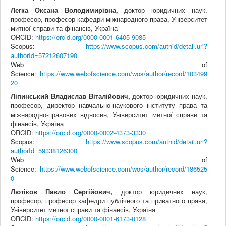
Легка Оксана Володимирівна,
доктор юридичних наук,
професор, професор кафедри міжнародного права, Університет
митної справи та фінансів, Україна
ORCID:
https://orcid.org/0000-0001-6405-9085
Scopus:
https://www.scopus.com/authid/detail.uri?
authorId=57212607190
Web of
Science:
https://www.webofscience.com/wos/author/record/103499
20
Ліпинський Владислав Віталійович,
доктор юридичних наук,
професор, директор навчально-наукового інституту права та
міжнародно-правових відносин, Університет митної справи та
фінансів, Україна
ORCID:
https://orcid.org/0000-0002-4373-3330
Scopus:
https://www.scopus.com/authid/detail.uri?
authorId=59338126300
Web of
Science:
https://www.webofscience.com/wos/author/record/186525
0
Лютіков Павло Сергійович,
доктор юридичних наук,
професор, професор кафедри публічного та приватного права,
Університет митної справи та фінансів, Україна
ORCID:
https://orcid.org/0000-0001-6173-0128