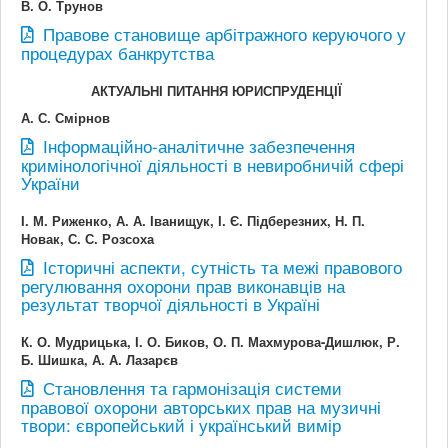
В. О. Трунов
Правове становище арбітражного керуючого у
процедурах банкрутства
АКТУАЛЬНІ ПИТАННЯ ЮРИСПРУДЕНЦІЇ
А. С. Смірнов
Інформаційно-аналітичне забезпечення
кримінологічної діяльності в невиробничій сфері
України
І. М. Риженко, А. А. Іванищук, І. Є. Підберезних, Н. П.
Новак, С. С. Розсоха
Історичні аспекти, сутність та межі правового
регулювання охорони прав виконавців на
результат творчої діяльності в Україні
К. О. Мудрицька, І. О. Биков, О. П. Махмурова-Дишлюк, Р.
Б. Шишка, А. А. Лазарєв
Становлення та гармонізація системи
правової охорони авторських прав на музичні
твори: європейський і український вимір