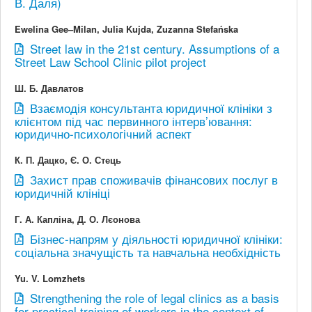
В. Даля)
Ewelina Gee–Milan, Julia Kujda, Zuzanna Stefańska
Street law in the 21st century. Assumptions of a
Street Law School Clinic pilot project
Ш. Б. Давлатов
Взаємодія консультанта юридичної клініки з
клієнтом під час первинного інтерв’ювання:
юридично-психологічний аспект
К. П. Дацко, Є. О. Стець
Захист прав споживачів фінансових послуг в
юридичній клініці
Г. А. Капліна, Д. О. Лєонова
Бізнес-напрям у діяльності юридичної клініки:
соціальна значущість та навчальна необхідність
Yu. V. Lomzhets
Strengthening the role of legal clinics as a basis
for practical training of workers in the context of