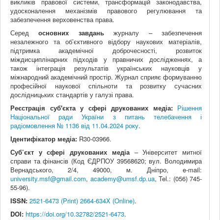
викликів правової системи, трансформацій законодавства,
удосконалення механізмів правового регулювання та
забезпечення верховенства права.
Серед
основних завдань
журналу – забезпечення
незалежного та об’єктивного відбору наукових матеріалів,
підтримка академічної доброчесності, розвиток
міждисциплінарних підходів у правничих дослідженнях, а
також інтеграція результатів українських науковців у
міжнародний академічний простір. Журнал сприяє формуванню
професійної наукової спільноти та розвитку сучасних
дослідницьких стандартів у галузі права.
Реєстрація суб'єкта у сфері друкованих медіа:
Рішення
Національної ради України з питань телебачення і
радіомовлення № 1136 від 11.04.2024 року
.
Ідентифікатор медіа:
R30-03966.
Суб’єкт у сфері друкованих медіа
– Університет митної
справи та фінансів (Код ЄДРПОУ 39568620; вул. Володимира
Вернадського, 2/4, 49000, м. Дніпро, e-mail:
university.msf@gmail.com
,
academy@umsf.dp.ua
, Tel.: (056) 745-
55-96).
ISSN:
2521-6473 (Print) 2664-634X (Online)
.
DOI:
https://doi.org/10.32782/2521-6473
.