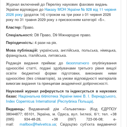
Журнал включений до Переліку наукових фахових видань
України відповідно до
Наказу МОН України № 928 від 11 червня
2026 року
(додаток 14)
строком на три роки з 01 червня 2026
року по 31 травня 2029 року з присвоєнням категорії «Б».
Кластер:
Право.
Спеціальності:
D8 Право, D9 Міжнародне право.
Періодичність:
4 рази на рік.
Мова публікацій:
українська, англійська, польська, німецька,
французька, італійська, литовська.
Редакція видання приймає до
безоплатного
опублікування
одноосібні статті, подані здобувачами третього рівня вищої
освіти бюджетної форми підготовки, виконаних ними
одноосібно (без співавторів), за умови відповідності матеріалів
вимогам видання та принципам академічної доброчесності.
Науковий журнал реферується та індексується в наукових
базах:
Національна бібліотека України імені В. І. Вернадського
,
Index Copernicus International (Республіка Польща)
.
Видавець:
Видавничий дім «Гельветика» (Код ЄДРПОУ
38044877; 65101, Україна, м. Одеса, вул. Інглезі, 6/1; тел. +38
(095) 934-48-28, +38 (097) 723-06-08; e-
mail:
mailbox@helvetica.ua
; Свідоцтво суб’єкта видавничої