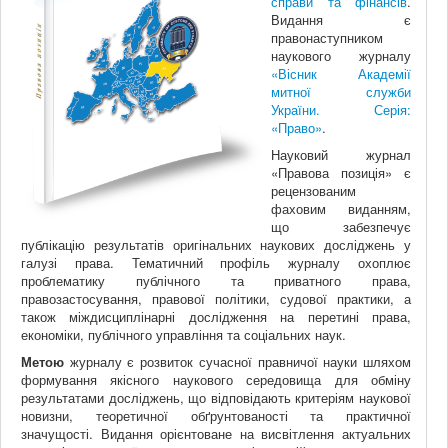
справи та фінансів
.
Видання є
правонаступником
наукового журналу
«Вісник Академії
митної служби
України. Серія:
«Право»
.
Науковий журнал
«Правова позиція» є
рецензованим
фаховим виданням,
що забезпечує
публікацію результатів оригінальних наукових досліджень у
галузі права. Тематичний профіль журналу охоплює
проблематику публічного та приватного права,
правозастосування, правової політики, судової практики, а
також міждисциплінарні дослідження на перетині права,
економіки, публічного управління та соціальних наук.
Метою
журналу є розвиток сучасної правничої науки шляхом
формування якісного наукового середовища для обміну
результатами досліджень, що відповідають критеріям наукової
новизни, теоретичної обґрунтованості та практичної
значущості. Видання орієнтоване на висвітлення актуальних